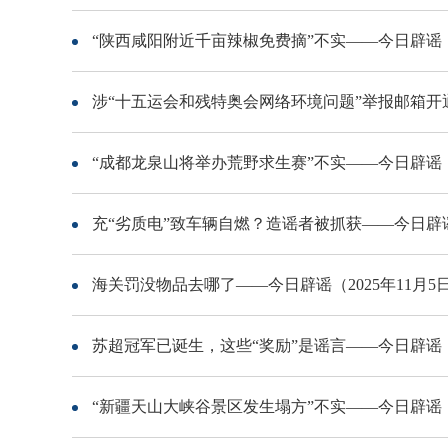
“陕西咸阳附近千亩辣椒免费摘”不实——今日辟谣（2
涉“十五运会和残特奥会网络环境问题”举报邮箱开通—
“成都龙泉山将举办荒野求生赛”不实——今日辟谣（2
充“劣质电”致车辆自燃？造谣者被抓获——今日辟谣（
海关罚没物品去哪了——今日辟谣（2025年11月5
苏超冠军已诞生，这些“奖励”是谣言——今日辟谣（2
“新疆天山大峡谷景区发生塌方”不实——今日辟谣（2