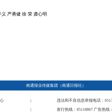
学义 严勇健 徐 荣
龚心明
南通报业传媒集团（南通日报社）
心
|
违法和不良信息举报电话：0513-682
|
发行热线：85118867 广告热线：8