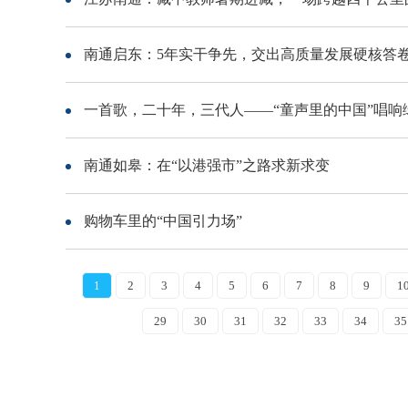
南通启东：5年实干争先，交出高质量发展硬核答
一首歌，二十年，三代人——“童声里的中国”唱响
南通如皋：在“以港强市”之路求新求变
购物车里的“中国引力场”
1
2
3
4
5
6
7
8
9
1
29
30
31
32
33
34
35