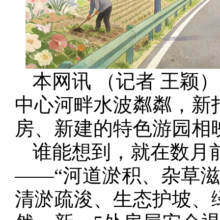
本网讯 （记者 王颖
中心河畔水波粼粼，新
房、新建的特色游园相
谁能想到，就在数月
——“河道淤积、杂草
清淤疏浚、生态护坡、绿