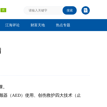
搜索
江海评论
财富天地
热点专题
满
课。
颤器（AED）使用、创伤救护四大技术（止