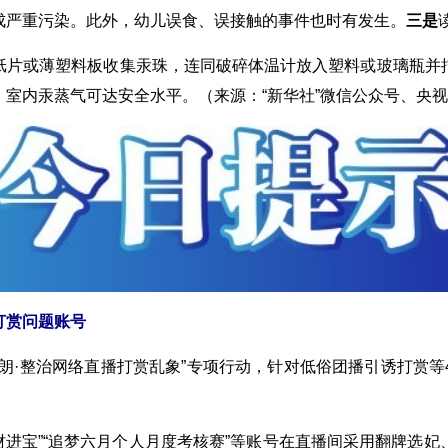
成严重污染。此外，幼儿误食、误接触的事件也时有发生。
三是
片或薄塑料板收集汞珠，连同破碎体温计放入塑料或玻璃瓶并拧
室内汞蒸气可达安全水平。（来源：“新华社”微信公众号、央
打赏问题账号
清朗·整治网络直播打赏乱象”专项行动，针对低俗团播引诱打赏
YC-招财进宝”“追梦六月个人月度考核赛”等账号在直播间采用翻