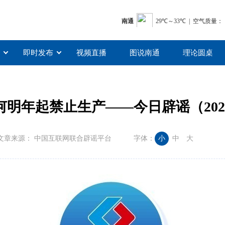
即时发布
视频直播
图说南通
理论圆桌
明年起禁止生产——今日辟谣（2025
文章来源： 中国互联网联合辟谣平台
字体：
小
中
大