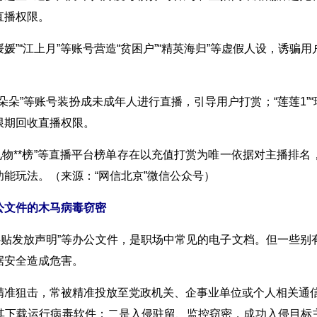
直播权限。
身媛媛”“江上月”等账号营造“贫困户”“精英海归”等虚假人设，
*”“弋朵朵”等账号装扮成未成年人进行直播，引导用户打赏；“莲莲
限期回收直播权限。
”“礼物**榜”等直播平台榜单存在以充值打赏为唯一依据对主播
能玩法。（来源：“网信北京”微信公众号）
公文件的木马病毒窃密
”“补贴发放声明”等办公文件，是职场中常见的电子文档。但一些
据安全造成危害。
精准狙击，常被精准投放至党政机关、企事业单位或个人相关通信渠
其下载运行病毒软件；二是入侵驻留、监控窃密，成功入侵目标