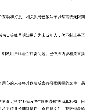
诱骗用户互动和打赏。相关账号已依法予以禁言或无限期
1”“珍珍1”等账号明知用户为未成年人，仍不制止甚至
排名，刺激用户非理性打赏问题。已依法约谈相关直播
别有用心的人会将其伪装成含有窃密病毒的文件，易
道，捏造“补贴发放”“政策通知”等逼真标题，附
主机系统并长期驻留后，会扫描文件、获取键盘输