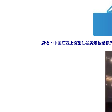
辟谣：中国江西上饶望仙谷美景被错标为