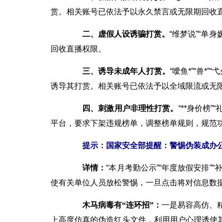
赏。相关账号已依法予以永久禁言或无限期回收
二、虚假人设诱骗打赏。
“维梦说”“单
回收直播权限。
三、诱导未成年人打赏。
“噯鱼*”“兽
诱导其打赏。相关账号已依法予以全域限流或无
四、刺激用户非理性打赏。
“**身价榜
平台，要求下架违规榜单，调整榜单规则，规范功
提示：国家安全部提醒：警惕伪装成办
详情：
“本月考勤公示”“年度放假安排
使有关单位人员放松警惕，一旦点击将对信息数
木马病毒有“连环招”：
一是易容高仿、
上高度仿真的伪造红头文件，利用用户心理诱使