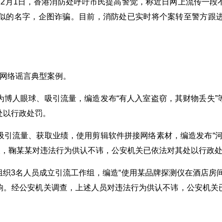
12月1日，香港消防处呼吁市民提高警觉，称近日网上流传一段
似的名字，企图诈骗。目前，消防处已实时将个案转至警方跟
治网络谣言典型案例。
为博人眼球、吸引流量，编造发布“有人入室盗窃，其财物丢失”
处以行政处罚。
吸引流量、获取业绩，使用剪辑软件拼接网络素材，编造发布“河
查，鞠某某对违法行为供认不讳，公安机关已依法对其处以行政
组织3名人员成立引流工作组，编造“使用某品牌探测仪在酒店房
响。经公安机关调查，上述人员对违法行为供认不讳，公安机关