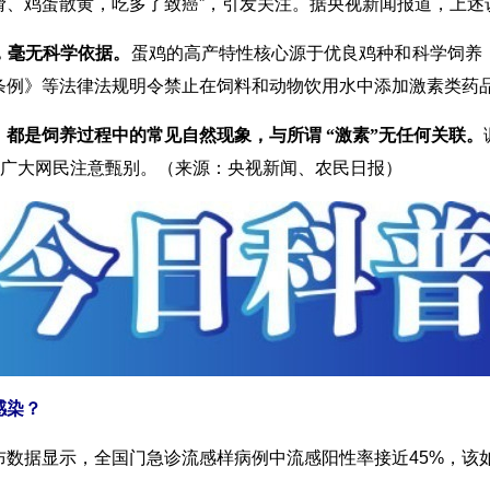
滑、鸡蛋散黄，吃多了致癌”，引发关注。据央视新闻报道，上述
，毫无科学依据。
蛋鸡的高产特性核心源于优良鸡种和科学饲养
条例》等法律法规明令禁止在饲料和动物饮用水中添加激素类药
都是饲养过程中的常见自然现象，与所谓 “激素”无任何关联。
请广大网民注意甄别。（来源：央视新闻、农民日报）
感染？
布数据显示，全国门急诊流感样病例中流感阳性率接近45%，该