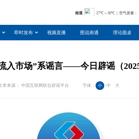
即时发布
视频直播
图说南通
理论圆桌
流入市场”系谣言——今日辟谣（2025
文章来源： 中国互联网联合辟谣平台
字体：
小
中
大