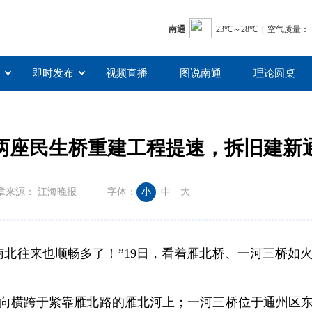
即时发布
视频直播
图说南通
理论圆桌
两座民生桥重建工程提速，拆旧建新
章来源： 江海晚报
字体：
小
中
大
南北往来也顺畅多了！”19日，看着雁北桥、一河三桥如
向横跨于紧靠雁北路的雁北河上；一河三桥位于通州区