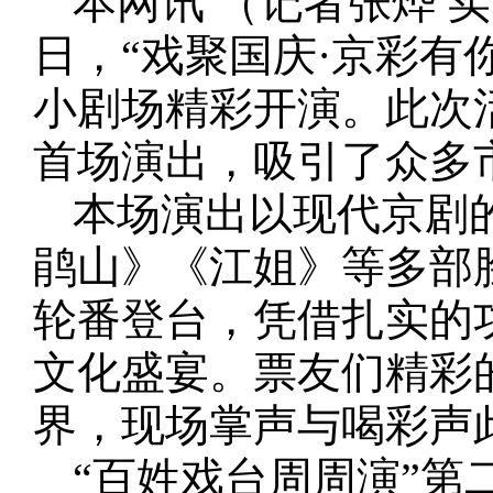
本网讯 （记者张烨 
日，“戏聚国庆·京彩有
小剧场精彩开演。此次
首场演出，吸引了众多
本场演出以现代京剧
鹃山》《江姐》等多部
轮番登台，凭借扎实的
文化盛宴。票友们精彩
界，现场掌声与喝彩声
“百姓戏台周周演”