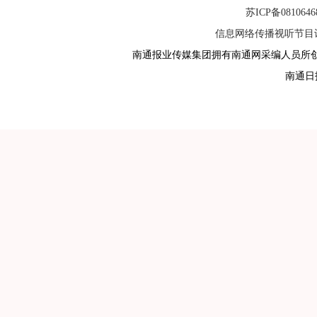
苏ICP备081064
信息网络传播视听节目许可
南通报业传媒集团拥有南通网采编人员所
南通日报