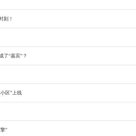
时刻！
了“嘉宾”？
小区”上线
擎”