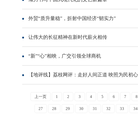
外贸“质升量稳”，折射中国经济“韧实力”
让伟大的长征精神在新时代薪火相传
“新”“心”相映，广交引领全球商机
【地评线】荔枝网评：走好人间正道 映照为民初心
上一页
1
2
3
4
5
6
7
8
27
28
29
30
31
32
33
34