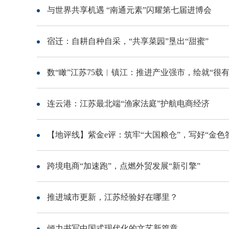
与世界共享机遇 “南通元素”闪耀第七届进博会
宿迁：自耕自种自采，“共享菜园”垦出“甜蜜”
数“瞰”江苏75载︱镇江：推进产业强市，绘就“很
连云港：江苏最北端“渔家法庭”护航电商经济
【地评线】紫金e评：筑牢“大国粮仓”，写好“金色
跨境电商“加速跑”，点燃外贸发展“新引擎”
推进城市更新，江苏经验好在哪里？
倾力书写中国式现代化的文艺新篇章