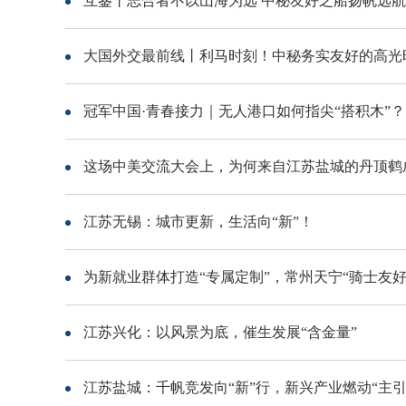
互鉴丨志合者不以山海为远 中秘友好之船扬帆远航
大国外交最前线丨利马时刻！中秘务实友好的高光
冠军中国·青春接力｜无人港口如何指尖“搭积木”？
这场中美交流大会上，为何来自江苏盐城的丹顶鹤成
江苏无锡：城市更新，生活向“新”！
为新就业群体打造“专属定制”，常州天宁“骑士友好
江苏兴化：以风景为底，催生发展“含金量”
江苏盐城：千帆竞发向“新”行，新兴产业燃动“主引